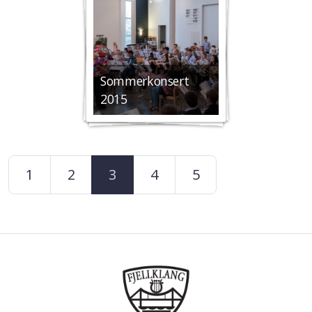
2012
Gamle Bilder
Sommerkonsert
Spill med oss
2015
Kontakt oss
1
2
3
4
5