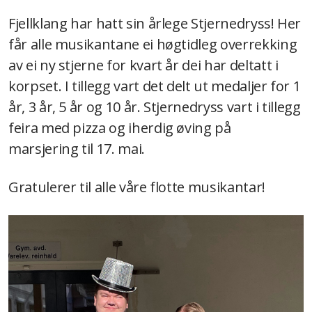
Fjellklang har hatt sin årlege Stjernedryss! Her
2022
får alle musikantane ei høgtidleg overrekking
2021
av ei ny stjerne for kvart år dei har deltatt i
2020
korpset. I tillegg vart det delt ut medaljer for 1
år, 3 år, 5 år og 10 år. Stjernedryss vart i tillegg
2019
feira med pizza og iherdig øving på
2018
marsjering til 17. mai.
2017
Gratulerer til alle våre flotte musikantar!
2016
2015
2014
2013