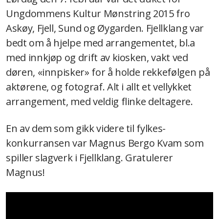
Ungdommens Kultur Mønstring 2015 fro
2022
Askøy, Fjell, Sund og Øygarden. Fjellklang var
2021
bedt om å hjelpe med arrangementet, bl.a
med innkjøp og drift av kiosken, vakt ved
2020
døren, «innpisker» for å holde rekkefølgen på
2019
aktørene, og fotograf. Alt i allt et vellykket
arrangement, med veldig flinke deltagere.
2018
2017
En av dem som gikk videre til fylkes-
konkurransen var Magnus Bergo Kvam som
2016
spiller slagverk i Fjellklang. Gratulerer
2015
Magnus!
2014
2013